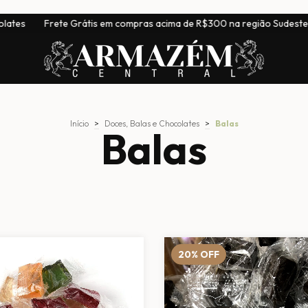
m compras acima de R$300 na região Sudeste
|
Entrega para tod
Início
>
Doces, Balas e Chocolates
>
Balas
Balas
20
%
OFF