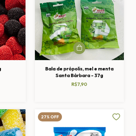
g
Bala de própolis, mel e menta
Santa Bárbara - 37g
R$7,90
27
%
OFF