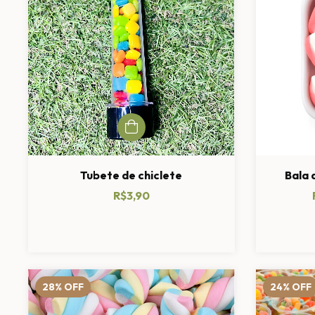
Tubete de chiclete
Bala 
R$3,90
28
%
OFF
24
%
OFF