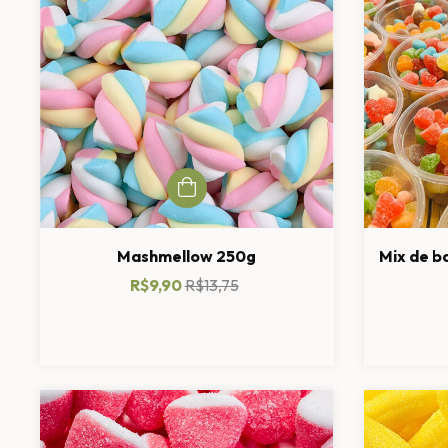
Mashmellow 250g
Mix de b
R$9,90
R$13,75