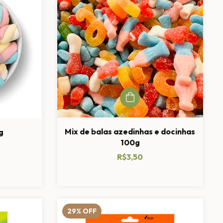
Mix de balas azedinhas e docinhas
g
100g
R$3,50
29
%
OFF