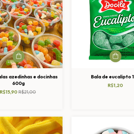
alas azedinhas e docinhas
Bala de eucalipto 
600g
R$1,20
R$15,90
R$21,00