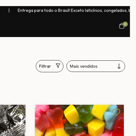
o o Brasil! Exceto laticínios, congelados, bebidas naturais e chocolate
0
Filtrar