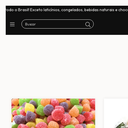
aticínios, congelados, bebidas naturais e chocolates
Frete Grátis e