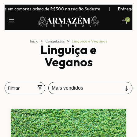
compras acima de R$300 na região Sudeste
|
Entrega para todo 
0
Início
>
Congelados
>
Linguiça e Veganos
Linguiça e
Veganos
Filtrar