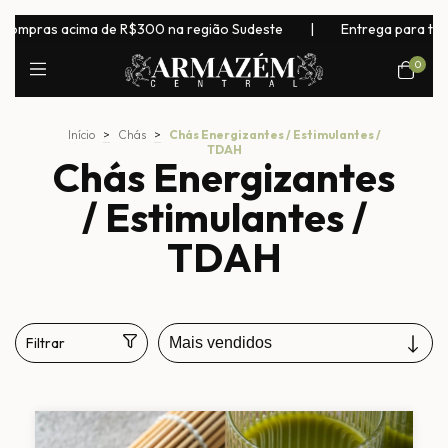
s acima de R$300 na região Sudeste
|
Entrega para todo o Bras
0
Início
>
Chás
>
Chás Energizantes / Estimulantes /
TDAH
Chás Energizantes
/ Estimulantes /
TDAH
Filtrar